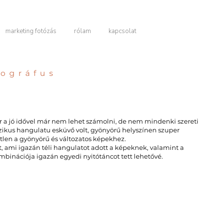
marketing fotózás
rólam
kapcsolat
tográfus
r a jó idővel már nem lehet számolni, de nem mindenki szereti
zikus hangulatu esküvő volt, gyönyörű helyszínen szuper
tlen a gyönyörű és változatos képekhez.
, ami igazán téli hangulatot adott a képeknek, valamint a
ombinációja igazán egyedi nyitótáncot tett lehetővé.