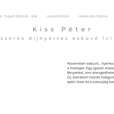
 - foglalt dátumok - árak
családi fotózás
rendezvény fotózás
Kiss Péter
szörös díjnyertes esküvő
fo
Novemberi esküvő... ilyenko
a meleget. Egy igazán klass
fényekkel, ami elengedhete
Dj. batrátom hozott hóágyút
spéci lézer és a szárazjég k