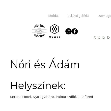
főoldal
esküvő galéria
csomagok
több
Nóri és Ádám
Helyszínek:
Korona Hotel, Nyíregyíháza. Palota szálló, Lillafüred