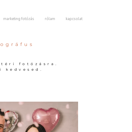
marketing fotózás
rólam
kapcsolat
tográfus
téri fotózásra.
i kedvesed.