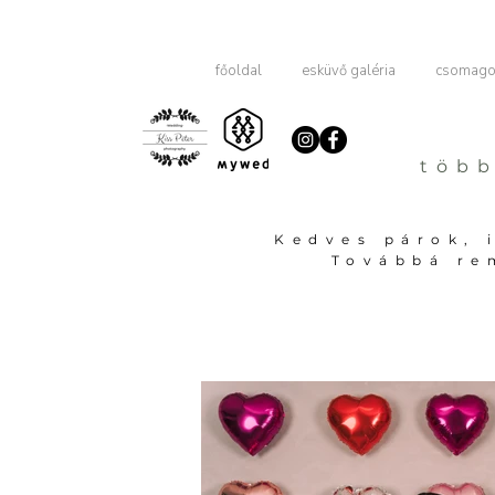
főoldal
esküvő galéria
csomagok
több
Kedves párok, 
Továbbá re