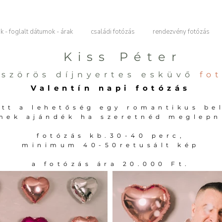
 - foglalt dátumok - árak
családi fotózás
rendezvény fotózás
Kiss Péter
szörös díjnyertes esküvő
fo
Valentín napi fotózás
itt a lehetőség egy romantikus bel
mek ajándék ha szeretnéd meglepn
fotózás kb.30-40 perc,
minimum 40-50retusált kép
a fotózás ára 20.000 Ft.